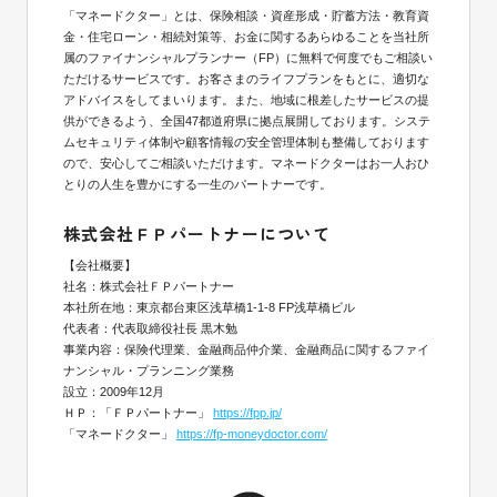
「マネードクター」とは、保険相談・資産形成・貯蓄方法・教育資
金・住宅ローン・相続対策等、お金に関するあらゆることを当社所
属のファイナンシャルプランナー（FP）に無料で何度でもご相談い
ただけるサービスです。お客さまのライフプランをもとに、適切な
アドバイスをしてまいります。また、地域に根差したサービスの提
供ができるよう、全国47都道府県に拠点展開しております。システ
ムセキュリティ体制や顧客情報の安全管理体制も整備しております
ので、安心してご相談いただけます。マネードクターはお一人おひ
とりの人生を豊かにする一生のパートナーです。
株式会社ＦＰパートナーについて
【会社概要】
社名：株式会社ＦＰパートナー
本社所在地：東京都台東区浅草橋1-1-8 FP浅草橋ビル
代表者：代表取締役社長 黒木勉
事業内容：保険代理業、金融商品仲介業、金融商品に関するファイ
ナンシャル・プランニング業務
設立：2009年12月
ＨＰ：「ＦＰパートナー」
https://fpp.jp/
「マネードクター」
https://fp-moneydoctor.com/