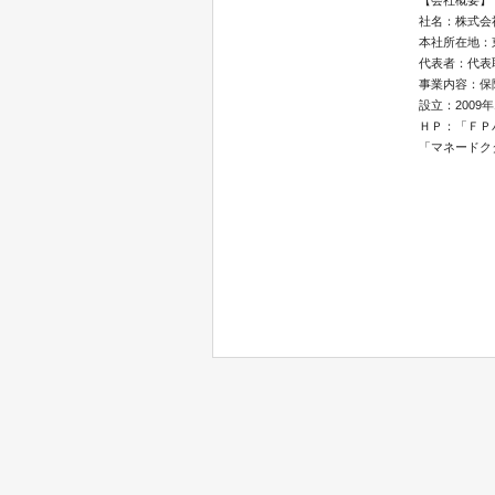
【会社概要】
社名：株式会
本社所在地：東
代表者：代表
事業内容：保
設立：2009年
ＨＰ：「ＦＰ
「マネードク