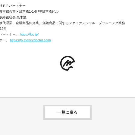
社ＦＰパートナー
京都台東区浅草橋1-1-8 FP浅草橋ビル
取締役社長 黒木勉
険代理業、金融商品仲介業、金融商品に関するファイナンシャル・プランニング業務
12月
パートナー」
https://fpp.jp/
ター」
https://fp-moneydoctor.com/
一覧に戻る