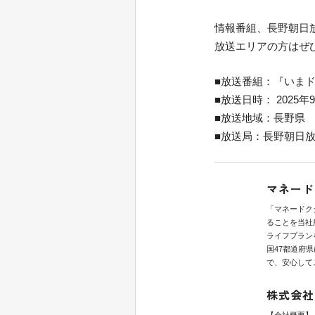
情報番組、長野朝日
放送エリアの方はぜ
■放送番組：『いま
■放送日時： 2025年9月1
■放送地域：長野県
■放送局：長野朝日
マネード
「マネードク
ることを当社
ライフプラン
国47都道府
で、安心して
株式会社