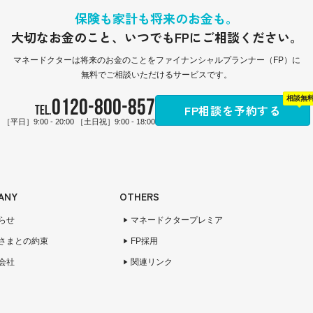
保険も家計も将来のお金も。
大切なお金のこと、
いつでもFPにご相談ください。
マネードクターは
将来のお金のことをファイナンシャルプランナー（FP）に
無料でご相談いただけるサービスです。
0120-800-857
相談無
FP相談を予約する
TEL.
［平日］9:00 - 20:00 ［土日祝］9:00 - 18:00
ANY
OTHERS
らせ
マネードクタープレミア
さまとの約束
FP採用
会社
関連リンク