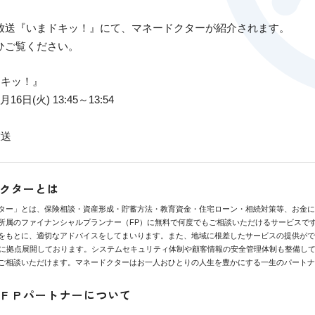
放送『いまドキッ！』にて、マネードクターが紹介されます。
ひご覧ください。
ドキッ！』
6日(火) 13:45～13:54
放送
クターとは
ター」とは、保険相談・資産形成・貯蓄方法・教育資金・住宅ローン・相続対策等、お金に
所属のファイナンシャルプランナー（FP）に無料で何度でもご相談いただけるサービスで
をもとに、適切なアドバイスをしてまいります。また、地域に根差したサービスの提供がで
県に拠点展開しております。システムセキュリティ体制や顧客情報の安全管理体制も整備し
ご相談いただけます。マネードクターはお一人おひとりの人生を豊かにする一生のパートナ
ＦＰパートナーについて