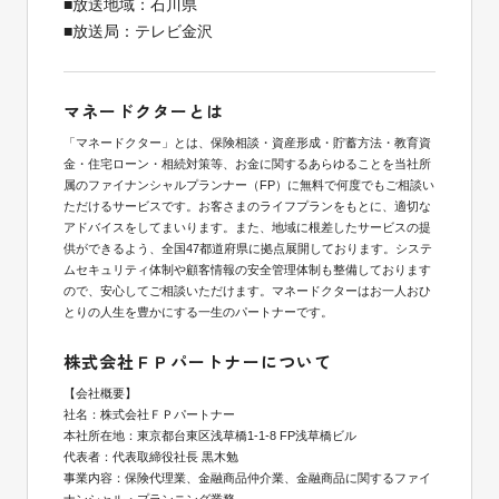
■放送地域：石川県
■放送局：テレビ金沢
マネードクターとは
「マネードクター」とは、保険相談・資産形成・貯蓄方法・教育資
金・住宅ローン・相続対策等、お金に関するあらゆることを当社所
属のファイナンシャルプランナー（FP）に無料で何度でもご相談い
ただけるサービスです。お客さまのライフプランをもとに、適切な
アドバイスをしてまいります。また、地域に根差したサービスの提
供ができるよう、全国47都道府県に拠点展開しております。システ
ムセキュリティ体制や顧客情報の安全管理体制も整備しております
ので、安心してご相談いただけます。マネードクターはお一人おひ
とりの人生を豊かにする一生のパートナーです。
株式会社ＦＰパートナーについて
【会社概要】
社名：株式会社ＦＰパートナー
本社所在地：東京都台東区浅草橋1-1-8 FP浅草橋ビル
代表者：代表取締役社長 黒木勉
事業内容：保険代理業、金融商品仲介業、金融商品に関するファイ