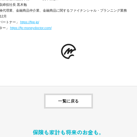
取締役社長 黒木勉
険代理業、金融商品仲介業、金融商品に関するファイナンシャル・プランニング業務
12月
パートナー」
https://fpp.jp/
ター」
https://fp-moneydoctor.com/
一覧に戻る
保険も家計も将来のお金も。