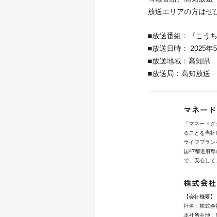
放送エリアの方はぜ
■放送番組：『こうち
■放送日時： 2025年5月2
■放送地域：高知県
■放送局：高知放送
マネード
「マネードク
ることを当社
ライフプラン
国47都道府
で、安心して
株式会社
【会社概要】
社名：株式会
本社所在地：東