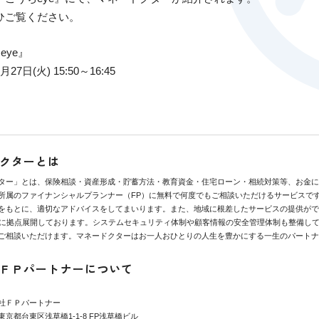
ひご覧ください。
eye』
7日(火) 15:50～16:45
クターとは
ター」とは、保険相談・資産形成・貯蓄方法・教育資金・住宅ローン・相続対策等、お金に
所属のファイナンシャルプランナー（FP）に無料で何度でもご相談いただけるサービスで
をもとに、適切なアドバイスをしてまいります。また、地域に根差したサービスの提供がで
県に拠点展開しております。システムセキュリティ体制や顧客情報の安全管理体制も整備し
ご相談いただけます。マネードクターはお一人おひとりの人生を豊かにする一生のパートナ
ＦＰパートナーについて
社ＦＰパートナー
京都台東区浅草橋1-1-8 FP浅草橋ビル