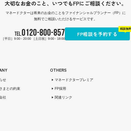
大切なお金のこと、
いつでもFPにご相談ください。
マネードクターは
将来のお金のことをファイナンシャルプランナー（FP）に
無料でご相談いただけるサービスです。
0120-800-857
相談無
FP相談を予約する
TEL.
［平日］9:00 - 20:00 ［土日祝］9:00 - 18:00
ANY
OTHERS
らせ
マネードクタープレミア
さまとの約束
FP採用
会社
関連リンク