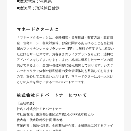
■放送地域：沖縄県
■放送局：琉球朝日放送
マネードクターとは
「マネードクター」とは、保険相談・資産形成・貯蓄方法・教育資
金・住宅ローン・相続対策等、お金に関するあらゆることを当社所
属のファイナンシャルプランナー（FP）に無料で何度でもご相談い
ただけるサービスです。お客さまのライフプランをもとに、適切な
アドバイスをしてまいります。また、地域に根差したサービスの提
供ができるよう、全国47都道府県に拠点展開しております。システ
ムセキュリティ体制や顧客情報の安全管理体制も整備しております
ので、安心してご相談いただけます。マネードクターはお一人おひ
とりの人生を豊かにする一生のパートナーです。
株式会社ＦＰパートナーについて
【会社概要】
社名：株式会社ＦＰパートナー
本社所在地：東京都台東区浅草橋1-1-8 FP浅草橋ビル
代表者：代表取締役社長 黒木勉
事業内容：保険代理業、金融商品仲介業、金融商品に関するファイ