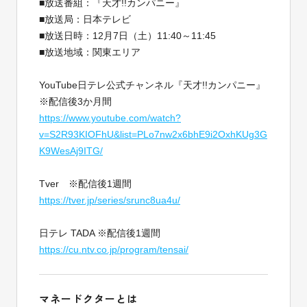
■放送番組：『天才!!カンパニー』
■放送局：日本テレビ
■放送日時：12月7日（土）11:40～11:45
■放送地域：関東エリア
YouTube日テレ公式チャンネル『天才!!カンパニー』
※配信後3か月間
https://www.youtube.com/watch?
v=S2R93KIOFhU&list=PLo7nw2x6bhE9i2OxhKUg3G
K9WesAj9ITG/
Tver ※配信後1週間
https://tver.jp/series/srunc8ua4u/
日テレ TADA ※配信後1週間
https://cu.ntv.co.jp/program/tensai/
マネードクターとは