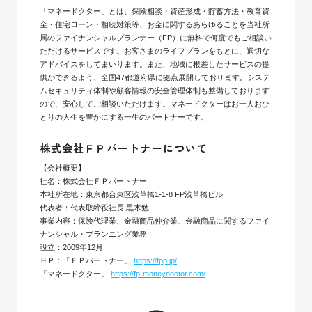
「マネードクター」とは、保険相談・資産形成・貯蓄方法・教育資
金・住宅ローン・相続対策等、お金に関するあらゆることを当社所
属のファイナンシャルプランナー（FP）に無料で何度でもご相談い
ただけるサービスです。お客さまのライフプランをもとに、適切な
アドバイスをしてまいります。また、地域に根差したサービスの提
供ができるよう、全国47都道府県に拠点展開しております。システ
ムセキュリティ体制や顧客情報の安全管理体制も整備しております
ので、安心してご相談いただけます。マネードクターはお一人おひ
とりの人生を豊かにする一生のパートナーです。
株式会社ＦＰパートナーについて
【会社概要】
社名：株式会社ＦＰパートナー
本社所在地：東京都台東区浅草橋1-1-8 FP浅草橋ビル
代表者：代表取締役社長 黒木勉
事業内容：保険代理業、金融商品仲介業、金融商品に関するファイ
ナンシャル・プランニング業務
設立：2009年12月
ＨＰ：「ＦＰパートナー」
https://fpp.jp/
「マネードクター」
https://fp-moneydoctor.com/