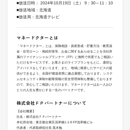
■放送日時： 2024年10月19日（土） 9：30～11：10
■放送地域：北海道
■放送局：北海道テレビ
マネードクターとは
「マネードクター」とは、保険相談・資産形成・貯蓄方法・教育資
金・住宅ローン・相続対策等、お金に関するあらゆることを当社所
属のファイナンシャルプランナー（FP）に無料で何度でもご相談い
ただけるサービスです。お客さまのライフプランをもとに、適切な
アドバイスをしてまいります。また、地域に根差したサービスの提
供ができるよう、全国47都道府県に拠点展開しております。システ
ムセキュリティ体制や顧客情報の安全管理体制も整備しております
ので、安心してご相談いただけます。マネードクターはお一人おひ
とりの人生を豊かにする一生のパートナーです。
株式会社ＦＰパートナーについて
【会社概要】
社名：株式会社ＦＰパートナー
本社所在地：東京都台東区浅草橋1-1-8 FP浅草橋ビル
代表者：代表取締役社長 黒木勉