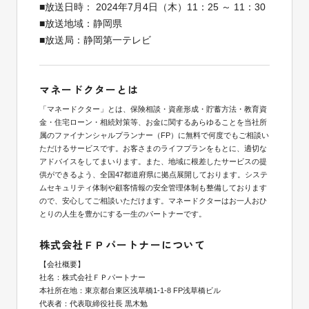
■放送日時： 2024年7月4日（木）11：25 ～ 11：30
■放送地域：静岡県
■放送局：静岡第一テレビ
マネードクターとは
「マネードクター」とは、保険相談・資産形成・貯蓄方法・教育資
金・住宅ローン・相続対策等、お金に関するあらゆることを当社所
属のファイナンシャルプランナー（FP）に無料で何度でもご相談い
ただけるサービスです。お客さまのライフプランをもとに、適切な
アドバイスをしてまいります。また、地域に根差したサービスの提
供ができるよう、全国47都道府県に拠点展開しております。システ
ムセキュリティ体制や顧客情報の安全管理体制も整備しております
ので、安心してご相談いただけます。マネードクターはお一人おひ
とりの人生を豊かにする一生のパートナーです。
株式会社ＦＰパートナーについて
【会社概要】
社名：株式会社ＦＰパートナー
本社所在地：東京都台東区浅草橋1-1-8 FP浅草橋ビル
代表者：代表取締役社長 黒木勉