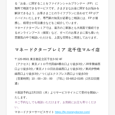
る「お金」に関することをファイナンシャルプランナー（FP） に
無料で相談できるサービスです。さまざまなお金に関するお悩みを
解決できるよう、お客さまごとのライフプランに合わせて FP がア
ドバイスいたします。専門家の知見が必要なご相談には、FP が連
携し、税理士や司法書士などをご紹介しています。
マネードクタープレミアでは、遠方のご家族とも大画面で接続でき
るオンラインブース（個室）など、すべてのお客さまに落ち着いた
雰囲気の中で相談いただける、上質な空間をご用意しております。
マネードクタープレミア 北千住マルイ店
〒120-8501 東京都足立区千住3-92 4F
［アクセス］東京メトロ千代田線4番出口より徒歩3分／JR常磐線西
口より徒歩3分／東京メトロ日比谷線西口より徒歩3分／東武伊勢崎
線西口より徒歩3分／つくばエクスプレス西口より徒歩3分
［営業時間］10：00～20：00 ［TEL］03-6812-0185（2月22日開
通）
※面談予約は2月15日（木）よりサービスサイトにて受付を開始い
たします。
※ご予約なしでも相談いただけます。お気軽にお立ち寄りくださ
い。
マネ―ドクターサービスサイト
https://fp-moneydoctor.com/