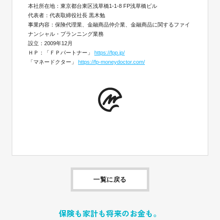
本社所在地：東京都台東区浅草橋1-1-8 FP浅草橋ビル
代表者：代表取締役社長 黒木勉
事業内容：保険代理業、金融商品仲介業、金融商品に関するファイ
ナンシャル・プランニング業務
設立：2009年12月
ＨＰ：「ＦＰパートナー」
https://fpp.jp/
「マネードクター」
https://fp-moneydoctor.com/
一覧に戻る
保険も家計も将来のお金も。