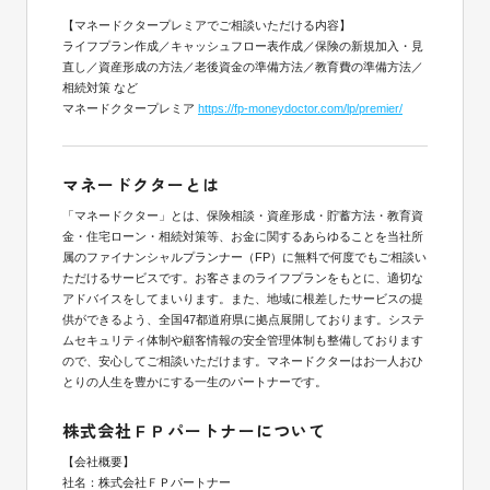
【マネードクタープレミアでご相談いただける内容】
ライフプラン作成／キャッシュフロー表作成／保険の新規加入・見
直し／資産形成の方法／老後資金の準備方法／教育費の準備方法／
相続対策 など
マネードクタープレミア
https://fp-moneydoctor.com/lp/premier/
マネードクターとは
「マネードクター」とは、保険相談・資産形成・貯蓄方法・教育資
金・住宅ローン・相続対策等、お金に関するあらゆることを当社所
属のファイナンシャルプランナー（FP）に無料で何度でもご相談い
ただけるサービスです。お客さまのライフプランをもとに、適切な
アドバイスをしてまいります。また、地域に根差したサービスの提
供ができるよう、全国47都道府県に拠点展開しております。システ
ムセキュリティ体制や顧客情報の安全管理体制も整備しております
ので、安心してご相談いただけます。マネードクターはお一人おひ
とりの人生を豊かにする一生のパートナーです。
株式会社ＦＰパートナーについて
【会社概要】
社名：株式会社ＦＰパートナー