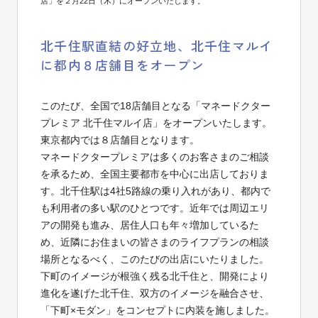
店」を２月22日（木）にオープンいたします。
北千住駅直結の好立地、北千住マルイ
に都内８店舗目をオープン
このたび、全国で18店舗目となる「マネードクター
プレミア 北千住マルイ店」をオープンいたします。
東京都内では８店舗目となります。
マネードクタープレミアは多くのお客さまのご相談
を承るため、全国主要都市を中心に出店しておりま
す。北千住駅は4社5路線の乗り入れがあり、都内で
も利用者の多い駅のひとつです。近年では周辺エリ
アの開発も進み、居住人口も年々増加しているた
め、近隣にお住まいの皆さまのライフプランの相談
場所となるべく、このたびの出店にいたりました。
下町のイメージが根強く残る北千住と、開発により
進化を遂げた北千住、双方のイメージを融合させ、
「下町×モダン」をコンセプトに内装を施しました。