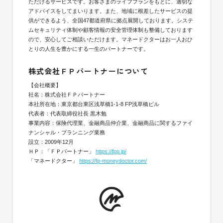
ただけるサービスです。お客さまのライフプランをもとに、適切な
アドバイスをしてまいります。また、地域に根差したサービスの提
供ができるよう、全国47都道府県に拠点展開しております。システ
ムセキュリティ体制や顧客情報の安全管理体制も整備しております
ので、安心してご相談いただけます。マネードクターはお一人おひ
とりの人生を豊かにする一生のパートナーです。
株式会社ＦＰパートナーについて
【会社概要】
社名：株式会社ＦＰパートナー
本社所在地：東京都台東区浅草橋1-1-8 FP浅草橋ビル
代表者：代表取締役社長 黒木勉
事業内容：保険代理業、金融商品仲介業、金融商品に関するファイ
ナンシャル・プランニング業務
設立：2009年12月
ＨＰ：「ＦＰパートナー」
https://fpp.jp/
「マネードクター」
https://fp-moneydoctor.com/