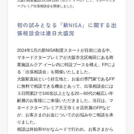
大阪の商業施設LUCUA 1100（ルクア イーレ）にて、マネードクタ
ープレミア出張相談会を開催しました。
初の試みとなる「新NISA」に関する出
張相談会は連日大盛況
2024年1月の新NISA制度スタートが目前に迫る中、
マネードクタープレミアが大阪市北区梅田にある商
業施設ルクア イーレ内に特設ブースを構え、FPによ
る「出張相談会」を開催いたしました。
大阪駅直結という好立地と、お金の専門家であるFP
に無料で相談できる機会とあって、出張相談会には
３日間累計で100名以上となる20～60代の幅広い年
齢層のお客様にご来場いただきました。当日は、マ
ネードクタープレミア天王寺ミオ店所属のFPなど
が、お客さまのお金についてのお悩みやご相談を承
りました。
相談は終始和やかなムードで行われ、お客さまから