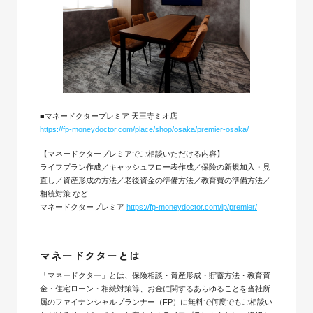
■マネードクタープレミア 天王寺ミオ店
https://fp-moneydoctor.com/place/shop/osaka/premier-osaka/
【マネードクタープレミアでご相談いただける内容】
ライフプラン作成／キャッシュフロー表作成／保険の新規加入・見
直し／資産形成の方法／老後資金の準備方法／教育費の準備方法／
相続対策 など
マネードクタープレミア
https://fp-moneydoctor.com/lp/premier/
マネードクターとは
「マネードクター」とは、保険相談・資産形成・貯蓄方法・教育資
金・住宅ローン・相続対策等、お金に関するあらゆることを当社所
属のファイナンシャルプランナー（FP）に無料で何度でもご相談い