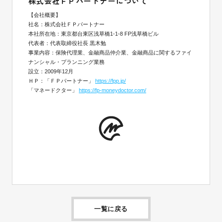
株式会社ＦＰパートナーについて
【会社概要】
社名：株式会社ＦＰパートナー
本社所在地：東京都台東区浅草橋1-1-8 FP浅草橋ビル
代表者：代表取締役社長 黒木勉
事業内容：保険代理業、金融商品仲介業、金融商品に関するファイ
ナンシャル・プランニング業務
設立：2009年12月
ＨＰ：「ＦＰパートナー」
https://fpp.jp/
「マネードクター」
https://fp-moneydoctor.com/
一覧に戻る