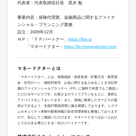
代表者：代表取締役社長 黒木 勉
事業内容：保険代理業、金融商品に関するファイナ
ンシャル・プランニング業務
設立：2009年12月
ＨＰ：「ＦＰパートナー」
https://fpp.jp
「マネードクター」
https://fp-moneydoctor.com
マネードクターとは
「マネードクター」とは、保険相談・資産形成・貯蓄方法・教育資
金・住宅ローン・相続対策等、お金に関するあらゆることを当社所
属のファイナンシャルプランナー（FP）に無料で何度でもご相談い
ただけるサービスです。お客さまのライフプランをもとに、適切な
アドバイスをしてまいります。また、地域に根差したサービスの提
供ができるよう、全国47都道府県に拠点展開しております。システ
ムセキュリティ体制や顧客情報の安全管理体制も整備しております
ので、安心してご相談いただけます。マネードクターはお一人おひ
とりの人生を豊かにする一生のパートナーです。