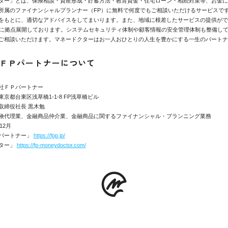
ター」とは、保険相談・資産形成・貯蓄方法・教育資金・住宅ローン・相続対策等、お金に
所属のファイナンシャルプランナー（FP）に無料で何度でもご相談いただけるサービスで
をもとに、適切なアドバイスをしてまいります。また、地域に根差したサービスの提供がで
県に拠点展開しております。システムセキュリティ体制や顧客情報の安全管理体制も整備し
ご相談いただけます。マネードクターはお一人おひとりの人生を豊かにする一生のパートナ
ＦＰパートナーについて
社ＦＰパートナー
京都台東区浅草橋1-1-8 FP浅草橋ビル
取締役社長 黒木勉
険代理業、金融商品仲介業、金融商品に関するファイナンシャル・プランニング業務
12月
パートナー」
https://fpp.jp/
ター」
https://fp-moneydoctor.com/