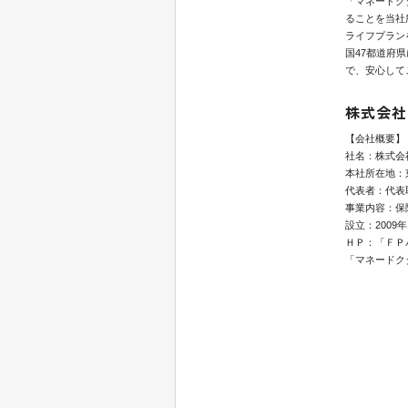
「マネードク
ることを当社
ライフプラン
国47都道府
で、安心して
株式会社
【会社概要】
社名：株式会
本社所在地：東
代表者：代表
事業内容：保
設立：2009年
ＨＰ：「ＦＰ
「マネードク