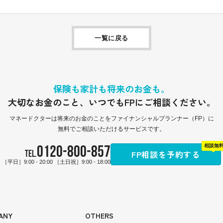
一覧に戻る
保険も家計も将来のお金も。
大切なお金のこと、
いつでもFPにご相談ください。
マネードクターは
将来のお金のことをファイナンシャルプランナー（FP）に
無料でご相談いただけるサービスです。
0120-800-857
相談無
FP相談を予約する
TEL.
［平日］9:00 - 20:00 ［土日祝］9:00 - 18:00
ANY
OTHERS