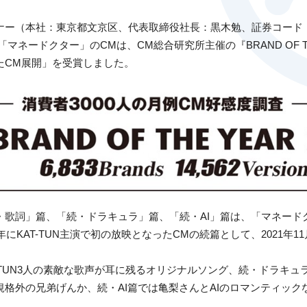
ナー（本社：東京都文京区、代表取締役社長：黒木勉、証券コード：
マネードクター」のCMは、CM総合研究所主催の『BRAND OF THE 
たCM展開」を受賞しました。
・歌詞」篇、「続・ドラキュラ」篇、「続・AI」篇は、「マネード
年にKAT-TUN主演で初の放映となったCMの続篇として、2021年
-TUN3人の素敵な歌声が耳に残るオリジナルソング、続・ドラキュ
規格外の兄弟げんか、続・AI篇では亀梨さんとAIのロマンティック