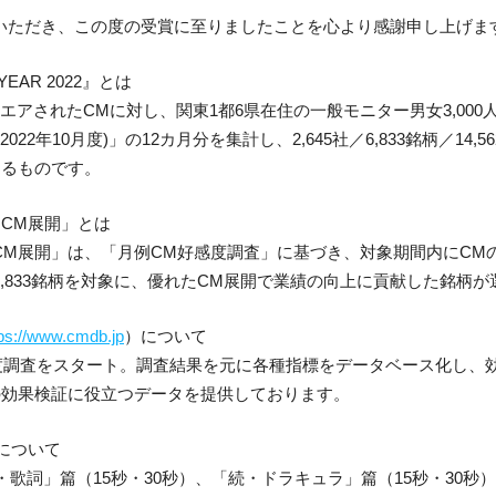
いただき、この度の受賞に至りましたことを心より感謝申し上げま
 YEAR 2022』とは
エアされたCMに対し、関東1都6県在住の一般モニター男女3,000
～2022年10月度)」の12カ月分を集計し、2,645社／6,833銘柄／14
するものです。
CM展開」とは
CM展開」は、「月例CM好感度調査」に基づき、対象期間内にCM
,833銘柄を対象に、優れたCM展開で業績の向上に貢献した銘柄が
tps://www.cmdb.jp
）について
感度調査をスタート。調査結果を元に各種指標をデータベース化し、
の効果検証に役立つデータを提供しております。
について
・歌詞」篇（15秒・30秒）、「続・ドラキュラ」篇（15秒・30秒）