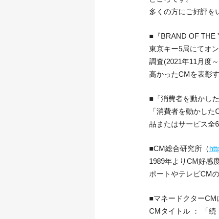
多くの方にご好評を
■『BRAND OF THE
東京キー5局にてオン
調査(2021年11月度
高かったCMを表彰
■「消費者を動かした
「消費者を動かした
品またはサービス全6
■CM総合研究所（
ht
1989年よりCM好
ポートやテレビCM
■マネードクターCM
CMタイトル ： 「続