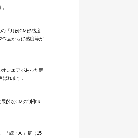
す。
人の「月例CM好感度
,562作品から好感度等が
のオンエアがあった商
選ばれます。
効果的なCMの制作サ
、「続・AI」篇（15