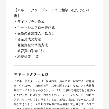
【マネードクタープレミアでご相談いただける内
容】
・ライフプラン作成
・キャッシュフロー表作成
・保険の新規加入、見直し
・資産形成の方法
・老後資金の準備方法
・教育費の準備方法
・相続対策 等
マネードクターとは
「マネードクター」とは、保険相談・資産形成・貯蓄方法・教育資
金・住宅ローン・相続対策等、お金に関するあらゆることを当社所
属のファイナンシャルプランナー（FP）に無料で何度でもご相談い
ただけるサービスです。お客さまのライフプランをもとに、適切な
アドバイスをしてまいります。また、地域に根差したサービスの提
供ができるよう、全国47都道府県に拠点展開しております。システ
ムセキュリティ体制や顧客情報の安全管理体制も整備しております