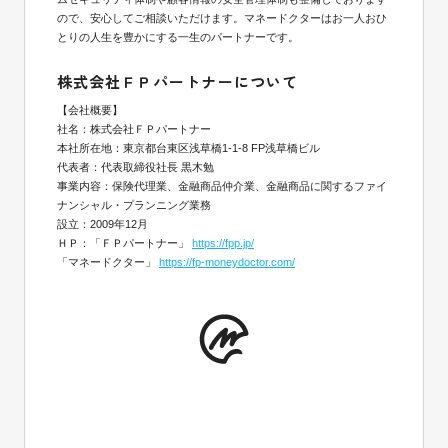
ので、安心してご相談いただけます。マネードクターはお一人おひ
とりの人生を豊かにする一生のパートナーです。
株式会社ＦＰパートナーについて
【会社概要】
社名：株式会社ＦＰパートナー
本社所在地：東京都台東区浅草橋1-1-8 FP浅草橋ビル
代表者：代表取締役社長 黒木勉
事業内容：保険代理業、金融商品仲介業、金融商品に関するファイ
ナンシャル・プランニング業務
設立：2009年12月
ＨＰ：「ＦＰパートナー」
https://fpp.jp/
「マネードクター」
https://fp-moneydoctor.com/