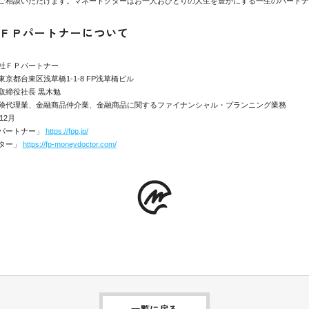
ご相談いただけます。マネードクターはお一人おひとりの人生を豊かにする一生のパートナ
ＦＰパートナーについて
社ＦＰパートナー
京都台東区浅草橋1-1-8 FP浅草橋ビル
取締役社長 黒木勉
険代理業、金融商品仲介業、金融商品に関するファイナンシャル・プランニング業務
12月
パートナー」
https://fpp.jp/
ター」
https://fp-moneydoctor.com/