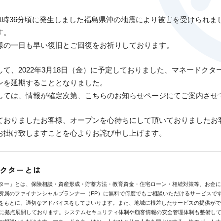
午後11時36分頃に発生しました福島県沖の地震により被害を受けられ
す。
様の一日も早い復旧とご回復をお祈りしております。
て、2022年3月18日（金）に予定しておりました、マネードクタ
ンを延期することとなりました。
しては、情報が確定次第、こちらのお知らせページにてご案内させ
ておりましたお客様、オープンを心待ちにして頂いておりましたお
お掛け致しますことを心よりお詫び申し上げます。
クターとは
ター」とは、保険相談・資産形成・貯蓄方法・教育資金・住宅ローン・相続対策等、お金に
所属のファイナンシャルプランナー（FP）に無料で何度でもご相談いただけるサービスで
をもとに、適切なアドバイスをしてまいります。また、地域に根差したサービスの提供がで
県に拠点展開しております。システムセキュリティ体制や顧客情報の安全管理体制も整備し