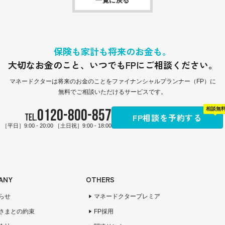
一覧に戻る
保険も家計も将来のお金も。
大切なお金のこと、
いつでもFPにご相談ください。
マネードクターは
将来のお金のことをファイナンシャルプランナー（FP）に
無料でご相談いただけるサービスです。
0120-800-857
相談無
FP相談を予約する
TEL.
［平日］9:00 - 20:00 ［土日祝］9:00 - 18:00
ANY
OTHERS
らせ
マネードクタープレミア
さまとの約束
FP採用