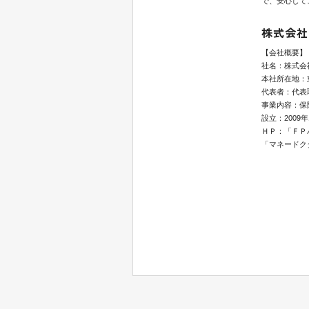
で、安心して
株式会社
【会社概要】
社名：株式会
本社所在地：東
代表者：代表
事業内容：保
設立：2009年
ＨＰ：「ＦＰ
「マネードク