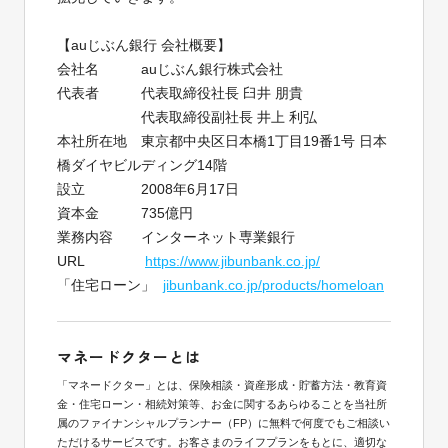
【auじぶん銀行 会社概要】
会社名 auじぶん銀行株式会社
代表者 代表取締役社長 臼井 朋貴
代表取締役副社長 井上 利弘
本社所在地 東京都中央区日本橋1丁目19番1号 日本
橋ダイヤビルディング14階
設立 2008年6月17日
資本金 735億円
業務内容 インターネット専業銀行
URL
https://www.jibunbank.co.jp/
「住宅ローン」
jibunbank.co.jp/products/homeloan
マネードクターとは
「マネードクター」とは、保険相談・資産形成・貯蓄方法・教育資
金・住宅ローン・相続対策等、お金に関するあらゆることを当社所
属のファイナンシャルプランナー（FP）に無料で何度でもご相談い
ただけるサービスです。お客さまのライフプランをもとに、適切な