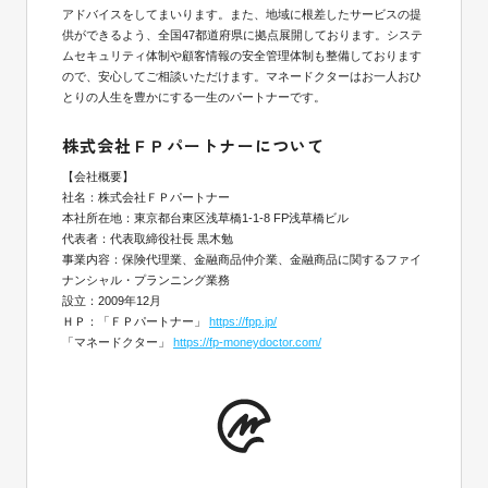
アドバイスをしてまいります。また、地域に根差したサービスの提
供ができるよう、全国47都道府県に拠点展開しております。システ
ムセキュリティ体制や顧客情報の安全管理体制も整備しております
ので、安心してご相談いただけます。マネードクターはお一人おひ
とりの人生を豊かにする一生のパートナーです。
株式会社ＦＰパートナーについて
【会社概要】
社名：株式会社ＦＰパートナー
本社所在地：東京都台東区浅草橋1-1-8 FP浅草橋ビル
代表者：代表取締役社長 黒木勉
事業内容：保険代理業、金融商品仲介業、金融商品に関するファイ
ナンシャル・プランニング業務
設立：2009年12月
ＨＰ：「ＦＰパートナー」
https://fpp.jp/
「マネードクター」
https://fp-moneydoctor.com/