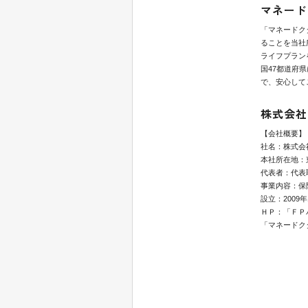
マネード
「マネードク
ることを当社
ライフプラン
国47都道府
で、安心して
株式会社
【会社概要】
社名：株式会
本社所在地：東
代表者：代表
事業内容：保
設立：2009年
ＨＰ：「ＦＰ
「マネードク