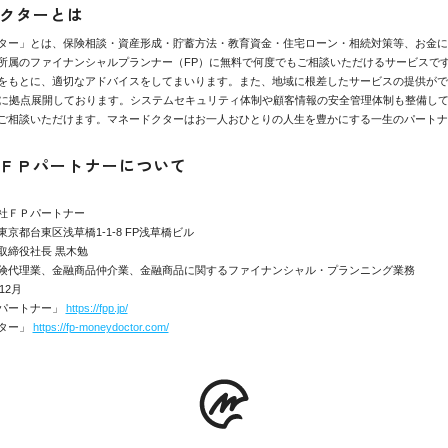
クターとは
ター」とは、保険相談・資産形成・貯蓄方法・教育資金・住宅ローン・相続対策等、お金に
所属のファイナンシャルプランナー（FP）に無料で何度でもご相談いただけるサービスで
をもとに、適切なアドバイスをしてまいります。また、地域に根差したサービスの提供がで
県に拠点展開しております。システムセキュリティ体制や顧客情報の安全管理体制も整備し
ご相談いただけます。マネードクターはお一人おひとりの人生を豊かにする一生のパートナ
ＦＰパートナーについて
社ＦＰパートナー
京都台東区浅草橋1-1-8 FP浅草橋ビル
取締役社長 黒木勉
険代理業、金融商品仲介業、金融商品に関するファイナンシャル・プランニング業務
12月
パートナー」
https://fpp.jp/
ター」
https://fp-moneydoctor.com/