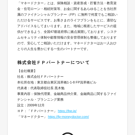
「マネードクター」とは、保険相談・資産形成・貯蓄方法・教育資
金・住宅ローン・相続対策等、お金に関するあらゆることを当社所
属のファイナンシャルプランナー（FP）に無料で何度でもご相談い
ただけるサービスです。お客さまのライフプランをもとに、適切な
アドバイスをしてまいります。また、地域に根差したサービスの提
供ができるよう、全国47都道府県に拠点展開しております。システ
ムセキュリティ体制や顧客情報の安全管理体制も整備しております
ので、安心してご相談いただけます。マネードクターはお一人おひ
とりの人生を豊かにする一生のパートナーです。
株式会社ＦＰパートナーについて
【会社概要】
社名：株式会社ＦＰパートナー
本社所在地：東京都台東区浅草橋1-1-8 FP浅草橋ビル
代表者：代表取締役社長 黒木勉
事業内容：保険代理業、金融商品仲介業、金融商品に関するファイ
ナンシャル・プランニング業務
設立：2009年12月
ＨＰ：「ＦＰパートナー」
https://fpp.jp/
「マネードクター」
https://fp-moneydoctor.com/