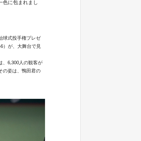
一色に包まれまし
始球式投手権プレゼ
小6）が、大舞台で見
6,300人の観客が
その姿は、鴨田君の