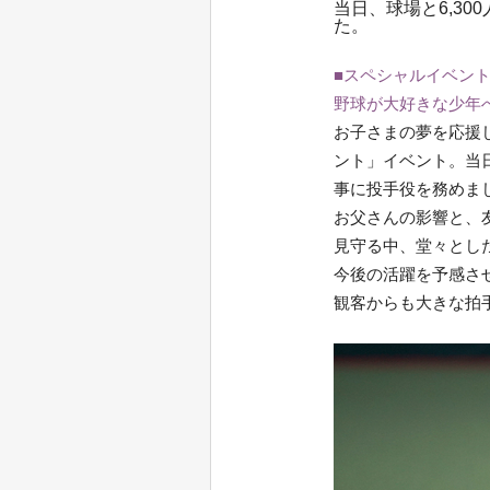
当日、球場と6,3
た。
■スペシャルイベン
野球が大好きな少年
お子さまの夢を応援
ント」イベント。当
事に投手役を務めま
お父さんの影響と、友
見守る中、堂々とし
今後の活躍を予感さ
観客からも大きな拍