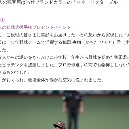
00人の観客席は当社ブランドカラーの「マネードクターブルー」
ト①
への始球式投手権プレゼントイベント
し、ご観戦の皆さまに笑顔をお届けしたいとの想いから実現した「
日は、少年野球チームで活躍する鴨田 央翔（かもた ひろと）君（
した。
人からの誘いをきっかけに小学校一年生から野球を始めた鴨田君は、
たピッチングを披露しました。プロ野球選手の前でも物怖じしない
せるものでした。
手がおくられ、会場全体が温かな空気に包まれました。