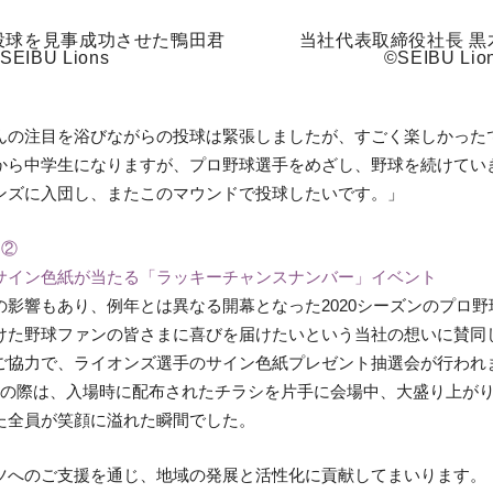
投球を見事成功させた鴨田君 当社代表取締役社長 黒
©SEIBU Lions ©SEIBU Lion
んの注目を浴びながらの投球は緊張しましたが、すごく楽しかった
から中学生になりますが、プロ野球選手をめざし、野球を続けてい
ンズに入団し、またこのマウンドで投球したいです。」
ト②
サイン色紙が当たる「ラッキーチャンスナンバー」イベント
の影響もあり、例年とは異なる開幕となった2020シーズンのプロ
けた野球ファンの皆さまに喜びを届けたいという当社の想いに賛同
ご協力で、ライオンズ選手のサイン色紙プレゼント抽選会が行われ
表の際は、入場時に配布されたチラシを片手に会場中、大盛り上が
た全員が笑顔に溢れた瞬間でした。
ツへのご支援を通じ、地域の発展と活性化に貢献してまいります。