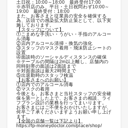
土日祝：10:00～18:00 最終受付17:00
※赤羽店のみ、平日・土日祝問わず10:00～
19:00 最終受付：18:00
また、お客さまと従業員の安全を確保する
為、店頭
での感染拡大防止策として、
以下実
施しております。
【スタッフについて】
①こまめな手洗い・うがい・手指のアルコー
ル消毒
②店内アルコール清掃・換気の強化
③スタッフのマスク着用・飛沫防止シートの
設置
④面談時のソーシャルディスタンスの確保
※テーブルの間隔は2m以上離し、店舗内の
同時刻帯の面談は2面談まで
※対面面談は最大2時間まで
⑤出退勤時のスタッフ検温
【お客さまへのお願い】
①店内でのアルコール消毒
②マスクの着用
今後とも、お客さまと当社スタッフの安全確
保を第一とした上で、お客さまの相談、ライ
フプラン設計の業務を行ってまいります。
お客さまにはご不便をおかけいたしますが、
何卒ご了承くださいますようお願い申し上げ
ます。
【全国の店舗一覧は下記より】
https://fp-moneydoctor.com/place/shop/