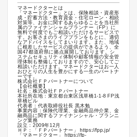
マネードクターとは
「マネードクター」とは、保険相談・資産形
成・貯蓄方法・教育資金・住宅ローン・相続
対策等、お金に関するあらゆることを当社所
属のファイナンシャルプランナー（FP）に
無料で何度でもご相談いただけるサービスで
す。お客さまのライフプランをもとに、適切
なアドバイスをしてまいります。また、地域
に根差したサービスの提供ができるよう、全
国47都道府県に拠点展開しております。シ
ステムセキュリティ体制や顧客情報の安全管
理体制も整備しておりますので、安心してご
相談いただけます。マネードクターはお一人
おひとりの人生を豊かにする一生のパートナ
ーです。
株式会社ＦＰパートナーについて
【会社概要】
社名：株式会社ＦＰパートナー
本社所在地：東京都台東区浅草橋1-1-8 FP浅
草橋ビル
代表者：代表取締役社長 黒木勉
事業内容：保険代理業、金融商品仲介業、金
融商品に関するファイナンシャル・プランニ
ング業務
設立：2009年12月
ＨＰ：「ＦＰパートナー」
https://fpp.jp/
「マネードクター」
https://fp-