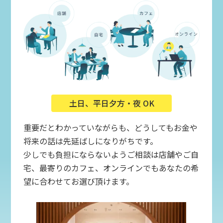
土日、平日夕方・夜 OK
重要だとわかっていながらも、どうしてもお金や
将来の話は先延ばしになりがちです。
少しでも負担にならないようご相談は店舗やご自
宅、最寄りのカフェ、オンラインでもあなたの希
望に合わせてお選び頂けます。
店）
ご