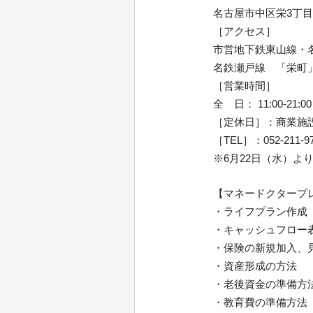
名古屋市中区栄3丁目6
［アクセス］
市営地下鉄東山線・
名鉄瀬戸線 「栄町
［営業時間］
全 日： 11:00-21:00
［定休日］：商業施
［TEL］：052-211-9
※6月22日（水）よ
【マネードクタープ
・ライフプラン作成
・キャッシュフロー
・保険の新規加入、
・資産形成の方法
・老後資金の準備方
・教育費の準備方法