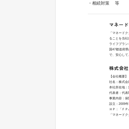
・相続対策 等
マネード
「マネードク
ることを当社
ライフプラン
国47都道府
で、安心して
株式会社
【会社概要】
社名：株式会
本社所在地：東
代表者：代表
事業内容：保
設立：2009年
ＨＰ：「ＦＰ
「マネードク