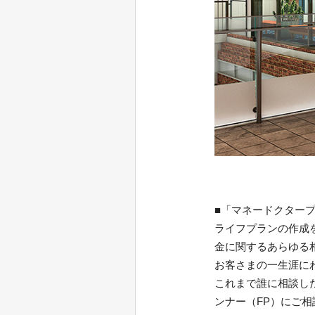
■「マネードクター
ライフプランの作成
金に関するあらゆる
お客さまの一生涯に
これまで誰に相談し
ンナー（FP）にご