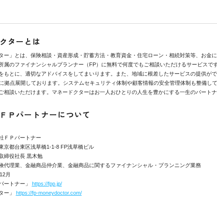
クターとは
ター」とは、保険相談・資産形成・貯蓄方法・教育資金・住宅ローン・相続対策等、お金に
所属のファイナンシャルプランナー（FP）に無料で何度でもご相談いただけるサービスで
をもとに、適切なアドバイスをしてまいります。また、地域に根差したサービスの提供がで
県に拠点展開しております。システムセキュリティ体制や顧客情報の安全管理体制も整備し
ご相談いただけます。マネードクターはお一人おひとりの人生を豊かにする一生のパートナ
ＦＰパートナーについて
社ＦＰパートナー
京都台東区浅草橋1-1-8 FP浅草橋ビル
取締役社長 黒木勉
険代理業、金融商品仲介業、金融商品に関するファイナンシャル・プランニング業務
12月
パートナー」
https://fpp.jp/
ター」
https://fp-moneydoctor.com/