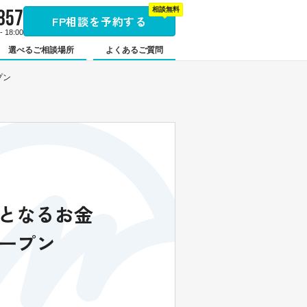
857
相談無料
FP相談を予約する
 18:00
選べるご相談場所
よくあるご質問
プン
店となるお金
ープン