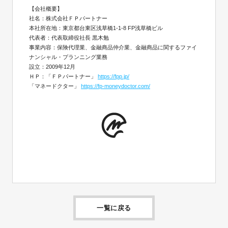
【会社概要】
社名：株式会社ＦＰパートナー
本社所在地：東京都台東区浅草橋1-1-8 FP浅草橋ビル
代表者：代表取締役社長 黒木勉
事業内容：保険代理業、金融商品仲介業、金融商品に関するファイ
ナンシャル・プランニング業務
設立：2009年12月
ＨＰ：「ＦＰパートナー」
https://fpp.jp/
「マネードクター」
https://fp-moneydoctor.com/
一覧に戻る