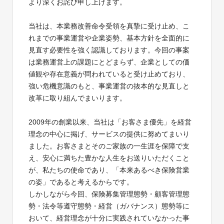
より深くお詫び申し上げます。
当社は、本業務改善命令受領を真摯に受け止め、こ
れまでの事業運営や企業姿勢、基本方針を全面的に
見直す必要性を強く認識しております。今回の事案
は業務運営上の課題にとどまらず、企業としての価
値観や存在意義が問われていると受け止めており、
強い危機意識のもと、事業運営の抜本的な見直しと
改革に取り組んでまいります。
2009年の創業以来、当社は「お客さま優先」を経営
理念の中心に掲げ、サービスの提供に努めてまいり
ました。お客さまとそのご家族の一生涯を保障で支
え、安心に満ちた豊かな人生をお送りいただくこと
が、私たちの使命であり、「本来あるべき保険営業
の姿」であると考えるからです。
しかしながら今回、保険募集管理態勢・顧客管理態
勢・法令等遵守態勢・経営（ガバナンス）態勢等に
おいて、経営理念が十分に実践されていなかった事