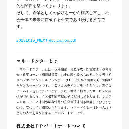
的な関係を築いてまいります。
そして、企業としての信頼を一から構築し直し、社
会全体の未来に貢献する企業であり続ける所存で
す。
20251015_NEXT-declaration.pdf
マネードクターとは
「マネードクター」とは、保険相談・資産形成・貯蓄方法・教育資
金・住宅ローン・相続対策等、お金に関するあらゆることを当社所
属のファイナンシャルプランナー（FP）に無料で何度でもご相談い
ただけるサービスです。お客さまのライフプランをもとに、適切な
アドバイスをしてまいります。また、地域に根差したサービスの提
供ができるよう、全国47都道府県に拠点展開しております。システ
ムセキュリティ体制や顧客情報の安全管理体制も整備しております
ので、安心してご相談いただけます。マネードクターはお一人おひ
とりの人生を豊かにする一生のパートナーです。
株式会社ＦＰパートナーについて