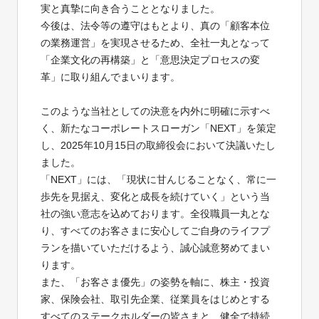
実と真摯に向き合うこととなりました。
今後は、法令等の遵守はもとより、真の「顧客本位
の業務運営」を実現させるため、全社一丸となって
「企業文化の再構築」と「意思決定プロセスの変
革」に取り組んでまいります。
このような当社としての決意を内外に明確に示すべ
く、新たなコーポレートスローガン「NEXT」を策定
し、2025年10月15日の取締役会において決議いたし
ました。
「NEXT」には、「現状に甘んじることなく、常に一
歩先を見据え、変化と成長を続けていく」という当
社の強い意志を込めております。全役職員一丸とな
り、すべてのお客さまに安心してご自身のライフプ
ランを描いていただけるよう、誠心誠意努めてまい
ります。
また、「お客さま優先」の姿勢を軸に、株主・投資
家、保険会社、取引先企業、従業員をはじめとする
すべてのステークホルダーの皆さまと、健全で持続