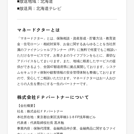
■放送地域：北海道
■放送局：北海道テレビ
マネードクターとは
「マネードクター」とは、保険相談・資産形成・貯蓄方法・教育資
金・住宅ローン・相続対策等、お金に関するあらゆることを当社所
属のファイナンシャルプランナー（FP）に無料で何度でもご相談い
ただけるサービスです。お客さまのライフプランをもとに、適切な
アドバイスをしてまいります。また、地域に根差したサービスの提
供ができるよう、全国47都道府県に拠点展開しております。システ
ムセキュリティ体制や顧客情報の安全管理体制も整備しております
ので、安心してご相談いただけます。マネードクターはお一人おひ
とりの人生を豊かにする一生のパートナーです。
株式会社ＦＰパートナーについて
【会社概要】
社名：株式会社ＦＰパートナー
本社所在地：東京都台東区浅草橋1-1-8 FP浅草橋ビル
代表者：代表取締役社長 黒木勉
事業内容：保険代理業、金融商品仲介業、金融商品に関するファイ