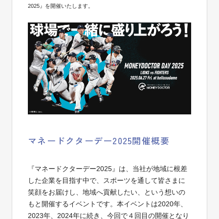
2025』を開催いたします。
マネードクターデー2025開催概要
『マネードクターデー2025』は、当社が地域に根差
した企業を
目指す
中で、スポーツを通して皆さまに
笑顔を
お
届け
し
、地域へ貢献したい、という想いの
もと開催
するイベントです
。
本
イベントは
2020年、
2023年、2024年に続き、
今回で
４
回
目の開催となり