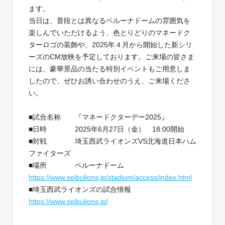
ます。
当日は、
普段とは異なるベルーナドームの雰囲気を
楽しんでいただけるよう、色とりどりのマネードク
ターロゴの
装飾
や、
2025年４月
から
開始
した
新シリ
ーズ
の
CM放映を予定しております
。
ご
来場の
皆さま
には、豪華景品の当たる特別イベントもご用意しま
したので、ぜひ
お誘い
合わせ
のうえ、ご来場くださ
い。
■試合名称 『マネードクターデー2025』
■日時
2025年6月27日（金） 18:00開始
■対戦 埼玉西武ライオンズVS北海道日本ハム
ファイターズ
■場所 ベルーナドーム
https://www.seibulions.jp/stadium/access/index.html
■埼玉西武ライオンズの試合情報
https://www.seibulions.jp/