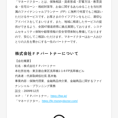
「マネードクター」とは、保険相談・資産形成・貯蓄方法・教育資
金・住宅ローン・相続対策等、お金に関するあらゆることを当社所
属のファイナンシャルプランナー（FP）に無料で何度でもご相談い
ただけるサービスです。お客さまのライフプランをもとに、適切な
アドバイスをしてまいります。また、地域に根差したサービスの提
供ができるよう、全国47都道府県に拠点展開しております。システ
ムセキュリティ体制や顧客情報の安全管理体制も整備しております
ので、安心してご相談いただけます。マネードクターはお一人おひ
とりの人生を豊かにする一生のパートナーです。
株式会社ＦＰパートナーについて
【会社概要】
社名：株式会社ＦＰパートナー
本社所在地：東京都台東区浅草橋1-1-8 FP浅草橋ビル
代表者：代表取締役社長 黒木勉
事業内容：保険代理業、金融商品仲介業、金融商品に関するファイ
ナンシャル・プランニング業務
設立：2009年12月
ＨＰ：「ＦＰパートナー」
https://fpp.jp/
「マネードクター」
https://fp-moneydoctor.com/