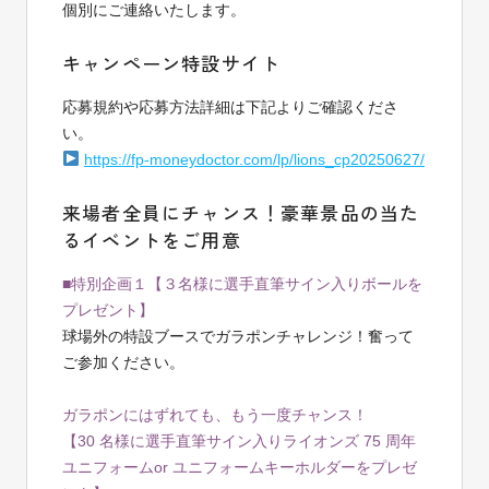
個別にご連絡いたします。
キャンペーン特設サイト
応募規約や応募方法詳細は下記よりご確認くださ
い。
https://fp-moneydoctor.com/lp/lions_cp20250627/
来場者全員にチャンス！豪華景品の当た
るイベントをご用意
■特別企画１
【３名様に選手直筆サイン入りボールを
プレゼント】
球場外の特設ブースでガラポンチャレンジ！奮って
ご参加ください。
ガラポンにはずれても、もう一度チャンス！
【30 名様に選手直筆サイン入りライオンズ 75 周年
ユニフォーム
or ユニフォームキーホルダーをプレゼ