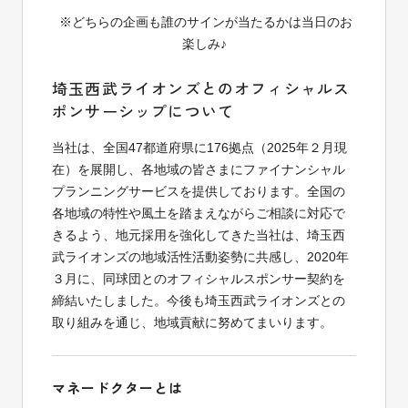
※どちらの企画も誰のサインが当たるかは当日のお
楽しみ♪
埼玉西武ライオンズとのオフィシャルス
ポンサーシップについて
当社は、全国
47都道府県に176拠点（2025年２月現
在）を
展開し
、各地域の皆さまにファイナンシャル
プランニングサービスを提供しております。全国の
各地域の特性や風土を踏まえながらご相談に対応で
きるよう、地元採用を強化してきた当社は、
埼玉
西
武ライオンズの地域活性活動姿勢に共
感
し
、2020年
３月に、同球団とのオフィシャルスポンサー契約を
締結いたしました。今後も
埼玉
西武ライオンズとの
取り組みを通
じ
、地域貢献に努めてまいります。
マネードクターとは