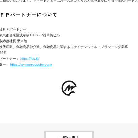
ご相談いただけます。マネードクターはお一人おひとりの人生を豊かにする一生のパートナ
ＦＰパートナーについて
社ＦＰパートナー
京都台東区浅草橋1-1-8 FP浅草橋ビル
取締役社長 黒木勉
険代理業、金融商品仲介業、金融商品に関するファイナンシャル・プランニング業務
12月
パートナー」
https://fpp.jp/
ター」
https://fp-moneydoctor.com/