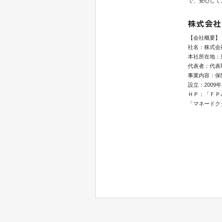
で、安心して
株式会社
【会社概要】
社名：株式会
本社所在地：東
代表者：代表
事業内容：保
設立：2009年
ＨＰ：「ＦＰ
「マネードク