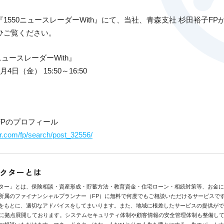
1550ニュースレーダーWith』にて、当社、青森支社 杉田裕子F
ひご覧ください。
ニュースレーダーWith』
月4日（金） 15:50～16:50
FPのプロフィール
or.com/fp/search/post_32556/
クターとは
ター」とは、保険相談・資産形成・貯蓄方法・教育資金・住宅ローン・相続対策等、お金に
所属のファイナンシャルプランナー（FP）に無料で何度でもご相談いただけるサービスで
をもとに、適切なアドバイスをしてまいります。また、地域に根差したサービスの提供がで
県に拠点展開しております。システムセキュリティ体制や顧客情報の安全管理体制も整備し