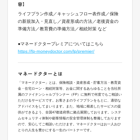
容】
ライフプラン作成／キャッシュフロー表作成／保険
の新規加入・見直し／資産形成の方法／老後資金の
準備方法／教育費の準備方法／相続対策 など
●マネードクタープレミアについてはこちら
https://fp-moneydoctor.com/lp/premier/
マネードクターとは
「マネードクター」とは、保険相談・資産形成・貯蓄方法・教育資
金・住宅ローン・相続対策等、お金に関するあらゆることを当社所
属のファイナンシャルプランナー（FP）に無料で何度でもご相談い
ただけるサービスです。お客さまのライフプランをもとに、適切な
アドバイスをしてまいります。また、地域に根差したサービスの提
供ができるよう、全国47都道府県に拠点展開しております。システ
ムセキュリティ体制や顧客情報の安全管理体制も整備しております
ので、安心してご相談いただけます。マネードクターはお一人おひ
とりの人生を豊かにする一生のパートナーです。