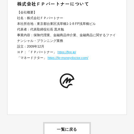
株式会社ＦＰパートナーについて
【会社概要】
社名：株式会社ＦＰパートナー
本社所在地：東京都台東区浅草橋1-1-8 FP浅草橋ビル
代表者：代表取締役社長 黒木勉
事業内容：保険代理業、金融商品仲介業、金融商品に関するファイ
ナンシャル・プランニング業務
設立：2009年12月
ＨＰ：「ＦＰパートナー」
https://fpp.jp/
「マネードクター」
https://fp-moneydoctor.com/
一覧に戻る